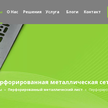
ы
О Hac
Решения
Услуга
Блоги
Контакт
рфорированная металлическая се
ы
»
Перфорированный металлический лист
»
Перфориров