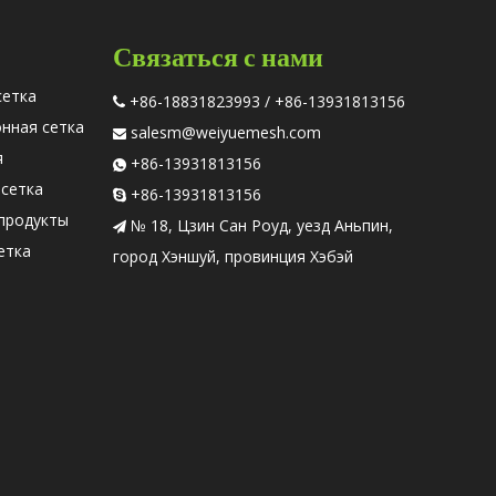
Связаться с нами
сетка
+86-18831823993 / +86-13931813156

онная сетка
salesm@weiyuemesh.com

я
+86-13931813156

 сетка
+86-13931813156

продукты
№ 18, Цзин Сан Роуд, уезд Аньпин,

етка
город Хэншуй, провинция Хэбэй