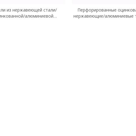
ли из нержавеющей стали/
Перфорированные оцинков
инкованной/алюминиевой
нержавеющие/алюминиевые 
ративной перфорированной
шестиугольные листы ячеист
металлической сетки