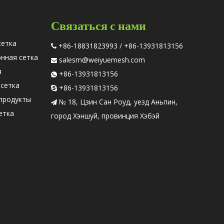
Связаться с нами
сетка
+86-18831823993 / +86-13931813156

онная сетка
salesm@weiyuemesh.com

я
+86-13931813156

 сетка
+86-13931813156

продукты
№ 18, Цзин Сан Роуд, уезд Аньпин,

етка
город Хэншуй, провинция Хэбэй