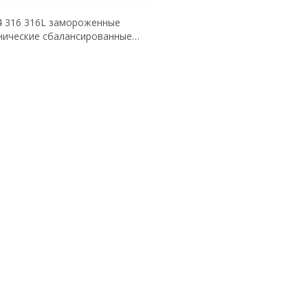
4 316 316L замороженные
нические сбалансированные
ерные ленты из нержавеющей
ли с металлической цепью